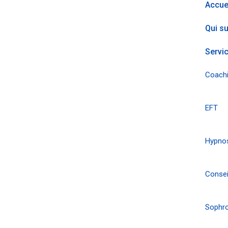
Accue
Qui su
Servi
Coachi
EFT
Hypnos
Consei
Sophro