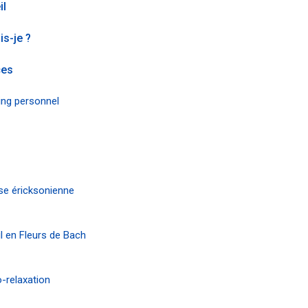
il
is-je ?
ces
ng personnel
e éricksonienne
l en Fleurs de Bach
-relaxation