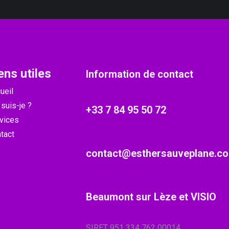
ens utiles
Information de contact
ueil
 suis-je ?
+33 7 84 95 50 72
vices
tact
contact@esthersauveplane.c
Beaumont sur Lèze et VISIO
SIRET 951 334 762 00014