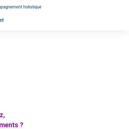
agnement holistique
ct
z,
ements ?